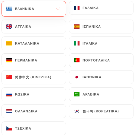
ΓΑΛΛΙΚΆ
ΓΑΛΛΙΚΆ
ΕΛΛΗΝΙΚΆ
ΕΛΛΗΝΙΚΆ
ΑΓΓΛΙΚΆ
ΑΓΓΛΙΚΆ
ΙΣΠΑΝΙΚΆ
ΙΣΠΑΝΙΚΆ
Maloya
ΚΑΤΑΛΑΝΙΚΆ
ΚΑΤΑΛΑΝΙΚΆ
ΙΤΑΛΙΚΆ
ΙΤΑΛΙΚΆ
ΓΕΡΜΑΝΙΚΆ
ΓΕΡΜΑΝΙΚΆ
ΠΟΡΤΟΓΑΛΙΚΆ
ΠΟΡΤΟΓΑΛΙΚΆ
313 ΑΞΙΟΛΌΓΗΣΗ
简体中文 (ΚΙΝΈΖΙΚΑ)
简体中文 (ΚΙΝΈΖΙΚΑ)
ΙΑΠΩΝΙΚΆ
ΙΑΠΩΝΙΚΆ
RESTAURANT CRÉOLE
59B Rue De Lancry
ΡΩΣΙΚΆ
ΡΩΣΙΚΆ
ΑΡΑΒΙΚΆ
ΑΡΑΒΙΚΆ
75010 Paris France
한국어 (ΚΟΡΕΆΤΙΚΑ)
한국어 (ΚΟΡΕΆΤΙΚΑ)
ΟΛΛΑΝΔΙΚΆ
ΟΛΛΑΝΔΙΚΆ
ΤΣΈΧΙΚΑ
ΤΣΈΧΙΚΑ
Ποιοι είμαστε;