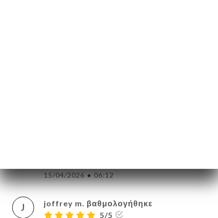
5/5
Les rougail saucisses sont excellents ! Dès
que je viens à Paris je passe par le Maloya.
Un vrai régal et un moment très agréable !
Je recommande à 100%.
17/04/2026
•
11:56
Laurence R. βαθμολογήθηκε
L
5/5
Repas de qualité,le poulet massalé était
fondant ,le baba au rhum et les samoussas
exellents !
15/04/2026
•
06:12
joffrey m. βαθμολογήθηκε
J
5/5