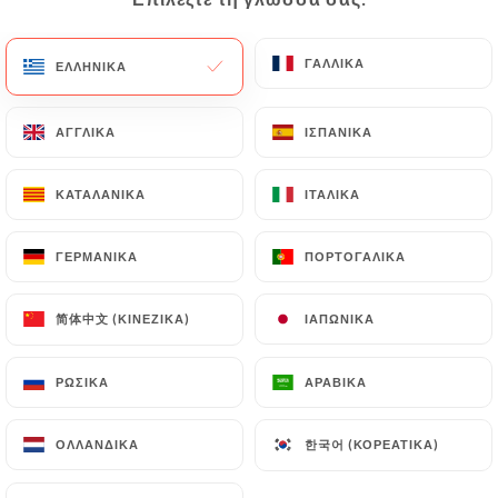
ΓΑΛΛΙΚΆ
ΓΑΛΛΙΚΆ
ΕΛΛΗΝΙΚΆ
ΕΛΛΗΝΙΚΆ
Hajaji E. βαθμολογήθηκε
H
5/5
ΑΓΓΛΙΚΆ
ΑΓΓΛΙΚΆ
ΙΣΠΑΝΙΚΆ
ΙΣΠΑΝΙΚΆ
Went for father's day on the Saturday.
Authentic créole dishes and atmosphere,
ΚΑΤΑΛΑΝΙΚΆ
ΚΑΤΑΛΑΝΙΚΆ
ΙΤΑΛΙΚΆ
ΙΤΑΛΙΚΆ
music, decoration, everything was perfect.
The owner and chef are lovely, absolutely
ΓΕΡΜΑΝΙΚΆ
ΓΕΡΜΑΝΙΚΆ
ΠΟΡΤΟΓΑΛΙΚΆ
ΠΟΡΤΟΓΑΛΙΚΆ
perfect experience!
25/06/2026
•
05:24
简体中文 (ΚΙΝΈΖΙΚΑ)
简体中文 (ΚΙΝΈΖΙΚΑ)
ΙΑΠΩΝΙΚΆ
ΙΑΠΩΝΙΚΆ
Christie A. βαθμολογήθηκε
C
ΡΩΣΙΚΆ
ΡΩΣΙΚΆ
ΑΡΑΒΙΚΆ
ΑΡΑΒΙΚΆ
4/5
08/05/2026
•
09:20
한국어 (ΚΟΡΕΆΤΙΚΑ)
한국어 (ΚΟΡΕΆΤΙΚΑ)
ΟΛΛΑΝΔΙΚΆ
ΟΛΛΑΝΔΙΚΆ