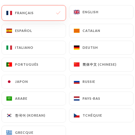
ENGLISH
ENGLISH
FRANÇAIS
FRANÇAIS
ESPAÑOL
ESPAÑOL
CATALAN
CATALAN
Maloya
ITALIANO
ITALIANO
DEUTSH
DEUTSH
简体中文 (CHINESE)
简体中文 (CHINESE)
PORTUGUÊS
PORTUGUÊS
313 AVIS
RESTAURANT CRÉOLE
JAPON
JAPON
RUSSIE
RUSSIE
59B Rue De Lancry
75010 Paris France
ARABE
ARABE
PAYS-BAS
PAYS-BAS
한국어 (KOREAN)
한국어 (KOREAN)
TCHÉQUIE
TCHÉQUIE
Qui sommes nous?
GRECQUE
GRECQUE